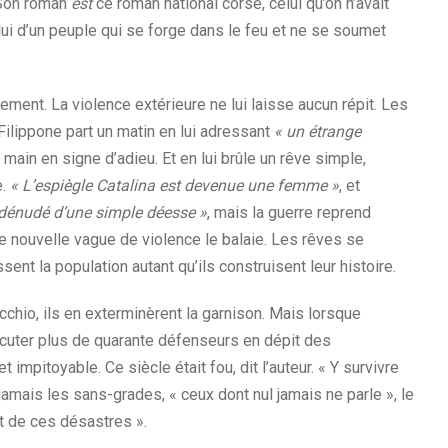
. Son roman
est
ce roman national corse, celui qu’on n’avait
lui d’un peuple qui se forge dans le feu et ne se soumet
ment. La violence extérieure ne lui laisse aucun répit. Les
Filippone part un matin en lui adressant
« un étrange
la main en signe d’adieu. Et en lui brûle un rêve simple,
e.
« L’espiègle Catalina est devenue une femme »
, et
s dénudé d’une simple déesse »
, mais la guerre reprend
une nouvelle vague de violence le balaie. Les rêves se
ent la population autant qu’ils construisent leur histoire.
hio, ils en exterminèrent la garnison. Mais lorsque
exécuter plus de quarante défenseurs en dépit des
impitoyable. Ce siècle était fou, dit l’auteur. « Y survivre
 jamais les sans-grades, « ceux dont nul jamais ne parle », le
t de ces désastres ».