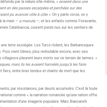
, défendu par la nature elle-même,
« enserré dans une
aient en des passes escarpées et perchées sur des
ient pu avancer côte à côte »
. On y parle corse, on y
 à la main —
a manuta
—, et les enfants comme Fioravante,
mée Catalinaccia, courent pieds nus sur les sentiers de
st une terre assiégée. Les Turcs rôdent, les Barbaresques
s. Puis vient Gênes, plus redoutable encore, avec ses
villageois pleurent leurs morts sur ce terrain de larmes.
«
ques, mais ils les avaient harcelés jusqu’à les faire
 et fiers, entre bras tendus et chants de mort que les
gments, par résistances, par deuils accumulés. C’est là toute
n national comme « la narration romancée qu’une nation offre
édimentation d’une imagerie populaire. Marc Biancarelli