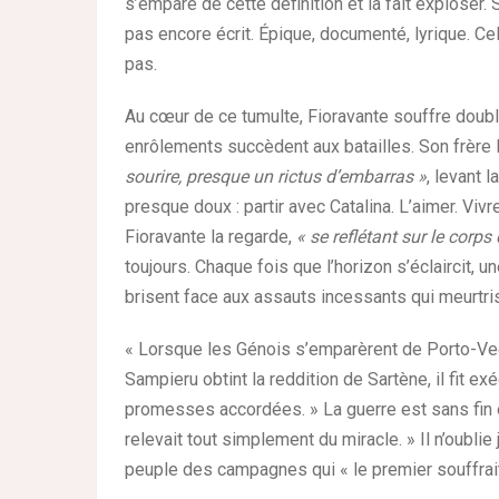
s’empare de cette définition et la fait exploser
pas encore écrit. Épique, documenté, lyrique. Ce
pas.
Au cœur de ce tumulte, Fioravante souffre double
enrôlements succèdent aux batailles. Son frère 
sourire, presque un rictus d’embarras »
, levant 
presque doux : partir avec Catalina. L’aimer. Vivr
Fioravante la regarde,
« se reflétant sur le corp
toujours. Chaque fois que l’horizon s’éclaircit, 
brisent face aux assauts incessants qui meurtriss
« Lorsque les Génois s’emparèrent de Porto-Vecc
Sampieru obtint la reddition de Sartène, il fit 
promesses accordées. » La guerre est sans fin et 
relevait tout simplement du miracle. » Il n’oublie
peuple des campagnes qui « le premier souffrai