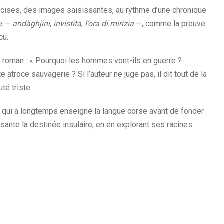
écises, des images saisissantes, au rythme d’une chronique
ge —
andàghjini
,
invistita
,
l’ora di mirizia
—, comme la preuve
cu.
u roman : « Pourquoi les hommes vont-ils en guerre ?
 atroce sauvagerie ? Si l’auteur ne juge pas, il dit tout de la
té triste.
île qui a longtemps enseigné la langue corse avant de fonder
sante la destinée insulaire, en en explorant ses racines