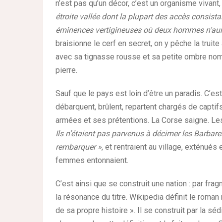
n’est pas qu’un décor, c’est un organisme vivant
étroite vallée dont la plupart des accès consist
éminences vertigineuses où deux hommes n’aura
braisionne le cerf en secret, on y pêche la truite
avec sa tignasse rousse et sa petite ombre nom
pierre.
Sauf que le pays est loin d’être un paradis. C’e
débarquent, brûlent, repartent chargés de captif
armées et ses prétentions. La Corse saigne. Les 
Ils n’étaient pas parvenus à décimer les Barbares
rembarquer »
, et rentraient au village, exténués
femmes entonnaient.
C’est ainsi que se construit une nation : par fra
la résonance du titre. Wikipedia définit le roma
de sa propre histoire ». Il se construit par la s