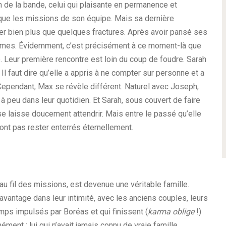
on de la bande, celui qui plaisante en permanence et
que les missions de son équipe. Mais sa dernière
ter bien plus que quelques fractures. Après avoir pansé ses
femmes. Évidemment, c’est précisément à ce moment-là que
. Leur première rencontre est loin du coup de foudre. Sarah
Il faut dire qu’elle a appris à ne compter sur personne et a
Cependant, Max se révèle différent. Naturel avec Joseph,
u à peu dans leur quotidien. Et Sarah, sous couvert de faire
 se laisse doucement attendrir. Mais entre le passé qu’elle
rront pas rester enterrés éternellement.
 au fil des missions, est devenue une véritable famille.
davantage dans leur intimité, avec les anciens couples, leurs
mps impulsés par Boréas et qui finissent (
karma oblige
!)
ément : lui qui n’avait jamais connu de vraie famille