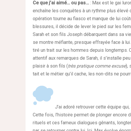
Ce que j’ai aimé… ou pas…
: Max est le gai lur
enchaîne les conquêtes à un rythme plus élevé 
opération tourne au fiasco et manque de lui coû
blessures, il décide de lever le pied sur les 
Sarah et son fils Joseph débarquent dans sa vie
se montre méfiante, presque effrayée face à lui. 
tiré un trait sur les hommes depuis longtemps. 
attentif aux remarques de Sarah, il s’installe pe
plaisir à son fils (
très pratique comme excuse
),
tait et le métier qu’il cache, les non-dits ne pou
J’ai adoré retrouver cette équipe qui,
Cette fois, l’histoire permet de plonger encore 
rituels et ces fameux dialogues gênants, longte
par se retourner contre lui. Ici, Max évolue énorm