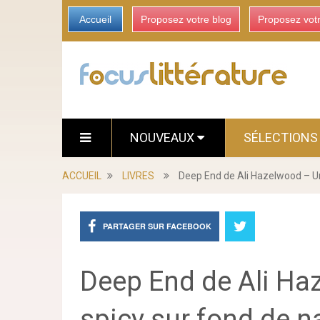
Accueil
Proposez votre blog
Proposez vot
NOUVEAUX
SÉLECTION
ACCUEIL
LIVRES
Deep End de Ali Hazelwood – U
PARTAGER SUR FACEBOOK
Deep End de Ali H
spicy sur fond de n