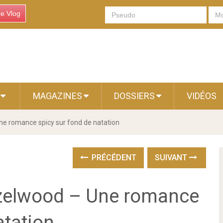
re Vlog
S
MAGAZINES
DOSSIERS
VIDÉOS
ne romance spicy sur fond de natation
PRÉCÉDENT
SUIVANT
azelwood – Une romance
atation