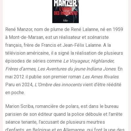
René Manzor, nom de plume de René Lalanne, né en 1959
à Mont-de-Marsan, est un réalisateur et scénariste
français, frère de Francis et Jean-Félix Lalanne. A la
télévision américaine, il a signé la réalisation de plusieurs
épisodes de séries comme
Le Voyageur
,
Highlander
,
Frères d'armes
,
Les Aventures du jeune Indiana Jones
. En
mai 2012 il publie son premier roman
Les Ames Rivales
.
Paru en 2024,
L’Ombre des innocents
vient d’être réédité
en poche.
Marion Scriba, romancière de polars, est dans le bureau
parisien de son éditeur quand la police déboule et l’arrête
séance tenante, l’accusant de plusieurs meurtres
d’enfants, en Belgique et en Allemagne, qui font la une des