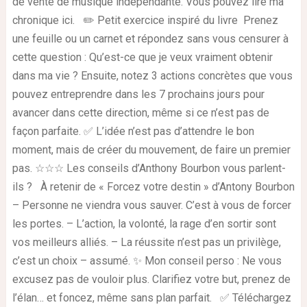
de vente de musique indépendante. Vous pouvez lire ma
chronique ici. ✏️ Petit exercice inspiré du livre Prenez
une feuille ou un carnet et répondez sans vous censurer à
cette question : Qu’est-ce que je veux vraiment obtenir
dans ma vie ? Ensuite, notez 3 actions concrètes que vous
pouvez entreprendre dans les 7 prochains jours pour
avancer dans cette direction, même si ce n’est pas de
façon parfaite. ✅ L’idée n’est pas d’attendre le bon
moment, mais de créer du mouvement, de faire un premier
pas. ☆☆☆ Les conseils d’Anthony Bourbon vous parlent-
ils ? À retenir de « Forcez votre destin » d’Antony Bourbon
– Personne ne viendra vous sauver. C’est à vous de forcer
les portes. – L’action, la volonté, la rage d’en sortir sont
vos meilleurs alliés. – La réussite n’est pas un privilège,
c’est un choix – assumé. ✨ Mon conseil perso : Ne vous
excusez pas de vouloir plus. Clarifiez votre but, prenez de
l’élan… et foncez, même sans plan parfait. ✅ Téléchargez