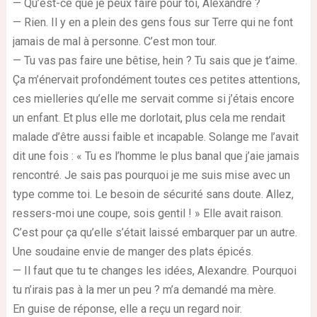
— Qu’est-ce que je peux faire pour toi, Alexandre ?
— Rien. Il y en a plein des gens fous sur Terre qui ne font
jamais de mal à personne. C’est mon tour.
— Tu vas pas faire une bêtise, hein ? Tu sais que je t’aime.
Ça m’énervait profondément toutes ces petites attentions,
ces mielleries qu’elle me servait comme si j’étais encore
un enfant. Et plus elle me dorlotait, plus cela me rendait
malade d’être aussi faible et incapable. Solange me l’avait
dit une fois : « Tu es l’homme le plus banal que j’aie jamais
rencontré. Je sais pas pourquoi je me suis mise avec un
type comme toi. Le besoin de sécurité sans doute. Allez,
ressers-moi une coupe, sois gentil ! » Elle avait raison.
C’est pour ça qu’elle s’était laissé embarquer par un autre.
Une soudaine envie de manger des plats épicés.
— Il faut que tu te changes les idées, Alexandre. Pourquoi
tu n’irais pas à la mer un peu ? m’a demandé ma mère.
En guise de réponse, elle a reçu un regard noir.