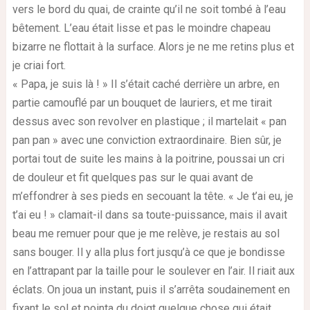
vers le bord du quai, de crainte qu’il ne soit tombé à l’eau
bêtement. L’eau était lisse et pas le moindre chapeau
bizarre ne flottait à la surface. Alors je ne me retins plus et
je criai fort.
« Papa, je suis là ! » Il s’était caché derrière un arbre, en
partie camouflé par un bouquet de lauriers, et me tirait
dessus avec son revolver en plastique ; il martelait « pan
pan pan » avec une conviction extraordinaire. Bien sûr, je
portai tout de suite les mains à la poitrine, poussai un cri
de douleur et fit quelques pas sur le quai avant de
m’effondrer à ses pieds en secouant la tête. « Je t’ai eu, je
t’ai eu ! » clamait-il dans sa toute-puissance, mais il avait
beau me remuer pour que je me relève, je restais au sol
sans bouger. Il y alla plus fort jusqu’à ce que je bondisse
en l’attrapant par la taille pour le soulever en l’air. Il riait aux
éclats. On joua un instant, puis il s’arrêta soudainement en
fixant le sol et pointa du doigt quelque chose qui était