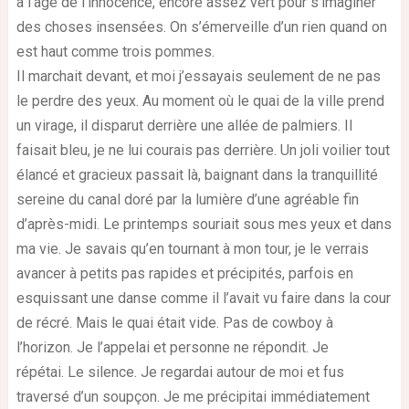
à l’âge de l’innocence, encore assez vert pour s’imaginer
des choses insensées. On s’émerveille d’un rien quand on
est haut comme trois pommes.
Il marchait devant, et moi j’essayais seulement de ne pas
le perdre des yeux. Au moment où le quai de la ville prend
un virage, il disparut derrière une allée de palmiers. Il
faisait bleu, je ne lui courais pas derrière. Un joli voilier tout
élancé et gracieux passait là, baignant dans la tranquillité
sereine du canal doré par la lumière d’une agréable fin
d’après-midi. Le printemps souriait sous mes yeux et dans
ma vie. Je savais qu’en tournant à mon tour, je le verrais
avancer à petits pas rapides et précipités, parfois en
esquissant une danse comme il l’avait vu faire dans la cour
de récré. Mais le quai était vide. Pas de cowboy à
l’horizon. Je l’appelai et personne ne répondit. Je
répétai. Le silence. Je regardai autour de moi et fus
traversé d’un soupçon. Je me précipitai immédiatement