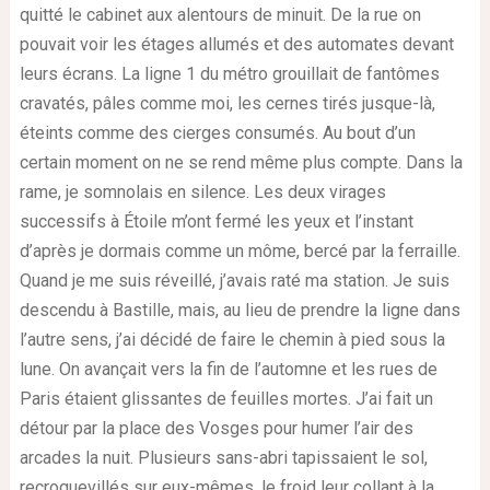
quitté le cabinet aux alentours de minuit. De la rue on
pouvait voir les étages allumés et des automates devant
leurs écrans. La ligne 1 du métro grouillait de fantômes
cravatés, pâles comme moi, les cernes tirés jusque-là,
éteints comme des cierges consumés. Au bout d’un
certain moment on ne se rend même plus compte. Dans la
rame, je somnolais en silence. Les deux virages
successifs à Étoile m’ont fermé les yeux et l’instant
d’après je dormais comme un môme, bercé par la ferraille.
Quand je me suis réveillé, j’avais raté ma station. Je suis
descendu à Bastille, mais, au lieu de prendre la ligne dans
l’autre sens, j’ai décidé de faire le chemin à pied sous la
lune. On avançait vers la fin de l’automne et les rues de
Paris étaient glissantes de feuilles mortes. J’ai fait un
détour par la place des Vosges pour humer l’air des
arcades la nuit. Plusieurs sans-abri tapissaient le sol,
recroquevillés sur eux-mêmes, le froid leur collant à la