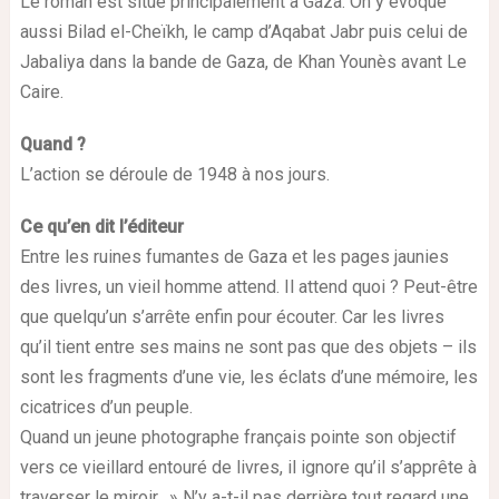
Le roman est situé principalement à Gaza. On y évoque
aussi Bilad el-Cheïkh, le camp d’Aqabat Jabr puis celui de
Jabaliya dans la bande de Gaza, de Khan Younès avant Le
Caire.
Quand ?
L’action se déroule de 1948 à nos jours.
Ce qu’en dit l’éditeur
Entre les ruines fumantes de Gaza et les pages jaunies
des livres, un vieil homme attend. Il attend quoi ? Peut-être
que quelqu’un s’arrête enfin pour écouter. Car les livres
qu’il tient entre ses mains ne sont pas que des objets – ils
sont les fragments d’une vie, les éclats d’une mémoire, les
cicatrices d’un peuple.
Quand un jeune photographe français pointe son objectif
vers ce vieillard entouré de livres, il ignore qu’il s’apprête à
traverser le miroir. » N’y a-t-il pas derrière tout regard une