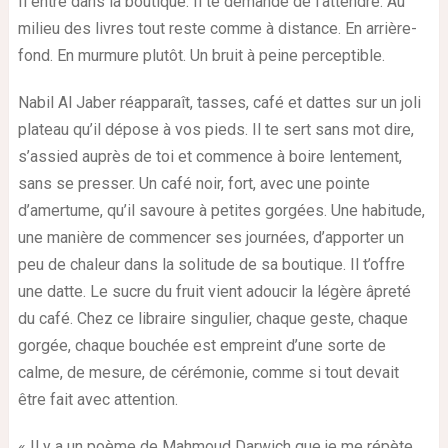
Il entre dans la boutique. Il te demande de l’attendre. Au
milieu des livres tout reste comme à distance. En arrière-
fond. En murmure plutôt. Un bruit à peine perceptible.
Nabil Al Jaber réapparaît, tasses, café et dattes sur un joli
plateau qu’il dépose à vos pieds. Il te sert sans mot dire,
s’assied auprès de toi et commence à boire lentement,
sans se presser. Un café noir, fort, avec une pointe
d’amertume, qu’il savoure à petites gorgées. Une habitude,
une manière de commencer ses journées, d’apporter un
peu de chaleur dans la solitude de sa boutique. Il t’offre
une datte. Le sucre du fruit vient adoucir la légère âpreté
du café. Chez ce libraire singulier, chaque geste, chaque
gorgée, chaque bouchée est empreint d’une sorte de
calme, de mesure, de cérémonie, comme si tout devait
être fait avec attention.
« Il y a un poème de Mahmoud Darwich que je me répète