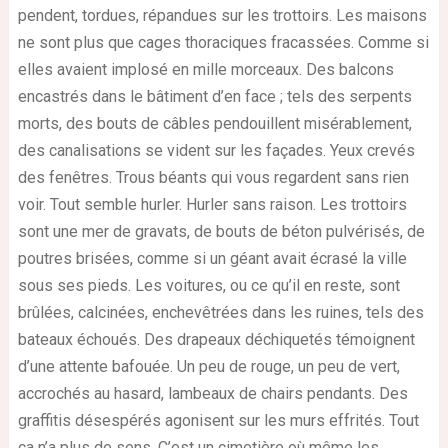
pendent, tordues, répandues sur les trottoirs. Les maisons
ne sont plus que cages thoraciques fracassées. Comme si
elles avaient implosé en mille morceaux. Des balcons
encastrés dans le bâtiment d’en face ; tels des serpents
morts, des bouts de câbles pendouillent misérablement,
des canalisations se vident sur les façades. Yeux crevés
des fenêtres. Trous béants qui vous regardent sans rien
voir. Tout semble hurler. Hurler sans raison. Les trottoirs
sont une mer de gravats, de bouts de béton pulvérisés, de
poutres brisées, comme si un géant avait écrasé la ville
sous ses pieds. Les voitures, ou ce qu’il en reste, sont
brûlées, calcinées, enchevêtrées dans les ruines, tels des
bateaux échoués. Des drapeaux déchiquetés témoignent
d’une attente bafouée. Un peu de rouge, un peu de vert,
accrochés au hasard, lambeaux de chairs pendants. Des
graffitis désespérés agonisent sur les murs effrités. Tout
ça n’a plus de sens. C’est un cimetière où même les