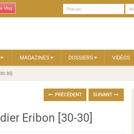
re Vlog
S
MAGAZINES
DOSSIERS
VIDÉOS
[30-30]
PRÉCÉDENT
SUIVANT
dier Eribon [30-30]