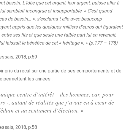
 besoin. L’idée que cet argent, leur argent, puisse aller à
, lui semblait incongrue et insupportable. « C’est quand
cas de besoin… », s’exclama-t-elle avec beaucoup
ayant appris que les quelques milliers d’euros qui figuraient
tre ses fils et que seule une faible part lui en revenait,
i laissait le bénéfice de cet « héritage ». » (p.177 – 178)
 essais, 2018, p.59
voir pris du recul sur une partie de ses comportements et de
ue permettent les années :
 unique centre d’intérêt – des hommes, car, pour
ers -, autant de réalités que j’avais eu à cœur de
édain et un sentiment d’élection. »
 essais, 2018, p.58