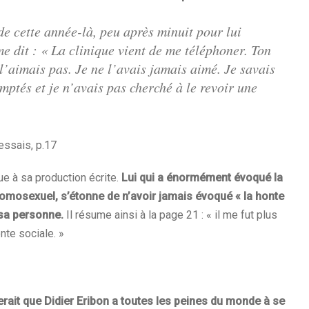
de cette année-là, peu après minuit pour lui
 dit : « La clinique vient de me téléphoner. Ton
 l’aimais pas. Je ne l’avais jamais aimé. Je savais
omptés et je n’avais pas cherché à le revoir une
essais, p.17
que à sa production écrite.
Lui qui a énormément évoqué la
u’homosexuel, s’étonne de n’avoir jamais évoqué « la honte
 sa personne.
Il résume ainsi à la page 21 : « il me fut plus
onte sociale. »
lerait que Didier Eribon a toutes les peines du monde à se