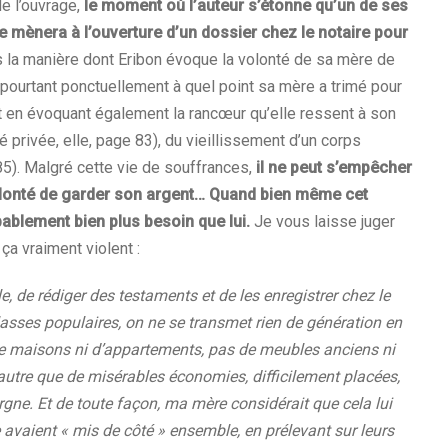
de l’ouvrage,
le moment où l’auteur s’étonne qu’un de ses
 mènera à l’ouverture d’un dossier chez le notaire pour
s la manière dont Eribon évoque la volonté de sa mère de
t pourtant ponctuellement à quel point sa mère a trimé pour
out en évoquant également la rancœur qu’elle ressent à son
é privée, elle, page 83), du vieillissement d’un corps
85). Malgré cette vie de souffrances,
il ne peut s’empêcher
olonté de garder son argent… Quand bien même cet
bablement bien plus besoin que lui.
Je vous laisse juger
a vraiment violent :
, de rédiger des testaments et de les enregistrer chez le
classes populaires, on ne se transmet rien de génération en
 de maisons ni d’appartements, pas de meubles anciens ni
’autre que de misérables économies, difficilement placées,
rgne. Et de toute façon, ma mère considérait que cela lui
e avaient « mis de côté » ensemble, en prélevant sur leurs