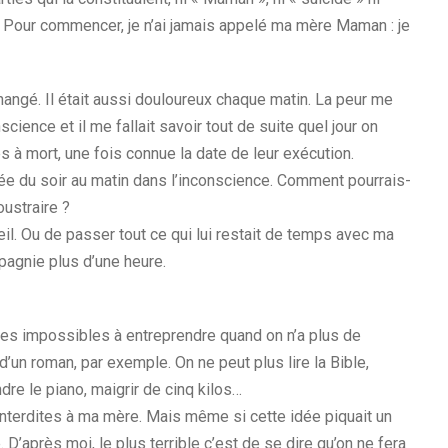
on. Pour commencer, je n’ai jamais appelé ma mère Maman : je
changé. Il était aussi douloureux chaque matin. La peur me
cience et il me fallait savoir tout de suite quel jour on
s à mort, une fois connue la date de leur exécution.
sée du soir au matin dans l’inconscience. Comment pourrais-
oustraire ?
l. Ou de passer tout ce qui lui restait de temps avec ma
pagnie plus d’une heure.
hoses impossibles à entreprendre quand on n’a plus de
d’un roman, par exemple. On ne peut plus lire la Bible,
dre le piano, maigrir de cinq kilos…
terdites à ma mère. Mais même si cette idée piquait un
e. D’après moi, le plus terrible c’est de se dire qu’on ne fera