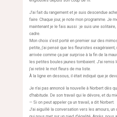
englouties depuis son coup de fil.
J’ai fait du rangement et je suis descendue achet
faire. Chaque jour, je note mon programme. Je 
maintenant je le fais aussi : je suis une solitair
cadre.
Mon choix s’est porté en premier sur des mimosas 
petite, j’ai pensé que les fleuristes exagéraient
arrivée comme ça par surprise à la fin de la ma
les petites boules jaunes tombaient. J’ai remis l
j’ai retiré le mot fleurs de ma liste.
À la ligne en dessous, il était indiqué que je de
Je n’ai pas annoncé la nouvelle à Norbert dès que
d’habitude. De son travail qui le dévore, et du mi
— Si on peut appeler ça un travail, a dit Norbert.
J’ai aiguillé la conversation vers les amours, u
qui nous met sur un pied d’égalité. Après, nous 