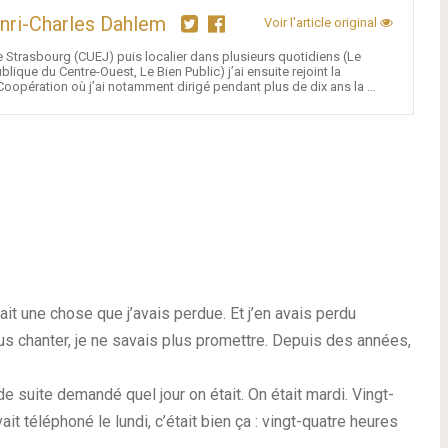
nri-Charles Dahlem
Voir l'article original
 Strasbourg (CUEJ) puis localier dans plusieurs quotidiens (Le
lique du Centre-Ouest, Le Bien Public) j’ai ensuite rejoint la
oopération où j’ai notamment dirigé pendant plus de dix ans la …
tait une chose que j’avais perdue. Et j’en avais perdu
 plus chanter, je ne savais plus promettre. Depuis des années,
e suite demandé quel jour on était. On était mardi. Vingt-
t téléphoné le lundi, c’était bien ça : vingt-quatre heures