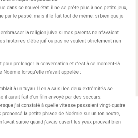
ue dans ce nouvel état, il ne se prête plus à nos petits jeux,
e par le passé, mais il le fait tout de même, si bien que je
 pu embrasser la religion juive si mes parents ne m’avaient
s histoires d’être juif ou pas ne veulent strictement rien
rt pour prolonger la conversation et c’est à ce moment-là
te Noémie lorsqu’elle m’avait appelée :
mblait à un tuyau. Il en a saisi les deux extrémités se
 il aurait fait d’un filin envoyé par des secours.
lorsque j’ai constaté à quelle vitesse passaient vingt-quatre
ais prononcé la petite phrase de Noémie sur un ton neutre,
m’avait saisie quand j’avais ouvert les yeux prouvait bien