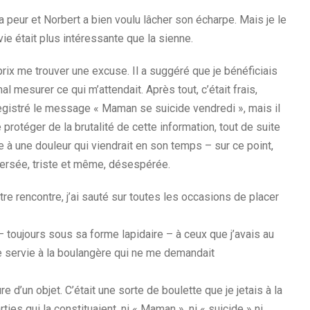
a peur et Norbert a bien voulu lâcher son écharpe. Mais je le
 vie était plus intéressante que la sienne.
prix me trouver une excuse. Il a suggéré que je bénéficiais
l mesurer ce qui m’attendait. Après tout, c’était frais,
egistré le message « Maman se suicide vendredi », mais il
otéger de la brutalité de cette information, tout de suite
e à une douleur qui viendrait en son temps – sur ce point,
eversée, triste et même, désespérée.
tre rencontre, j’ai sauté sur toutes les occasions de placer
– toujours sous sa forme lapidaire – à ceux que j’avais au
me servie à la boulangère qui ne me demandait
re d’un objet. C’était une sorte de boulette que je jetais à la
es qui la constituaient, ni « Maman », ni « suicide » ni