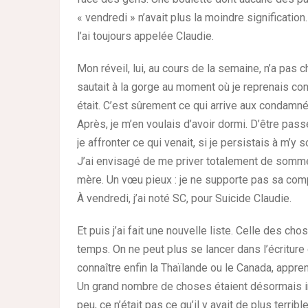
« vendredi » n’avait plus la moindre significati
l’ai toujours appelée Claudie.
Mon réveil, lui, au cours de la semaine, n’a pas 
sautait à la gorge au moment où je reprenais cons
était. C’est sûrement ce qui arrive aux condamné
Après, je m’en voulais d’avoir dormi. D’être pas
je affronter ce qui venait, si je persistais à m’y s
J’ai envisagé de me priver totalement de sommei
mère. Un vœu pieux : je ne supporte pas sa com
À vendredi, j’ai noté SC, pour Suicide Claudie.
Et puis j’ai fait une nouvelle liste. Celle des c
temps. On ne peut plus se lancer dans l’écriture 
connaître enfin la Thaïlande ou le Canada, appren
Un grand nombre de choses étaient désormais in
peu, ce n’était pas ce qu’il y avait de plus terribl