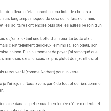
er des fleurs, c’était inscrit sur ma liste de choses à
me suis longtemps moquée de ceux qui le faisaient mais
e, et les solitaires ont encore plus que les autres besoin d’un
et j’en ai extrait une botte d’un seau. La botte était
, mais c’est tellement délicieux le mimosa, son odeur, son
uvaise saison. Puis au moment de payer, j’ai remarqué que
es mimosas dans le seau, j’ai pris plutôt des jacinthes, et
vais retrouver N (comme Norbert) pour un verre.
 je l’ai rejoint. Nous avons parlé de tout et de rien, comme
en.
n domaine dans lequel je suis bien forcée d’être modeste et
avons critiqué les passants.