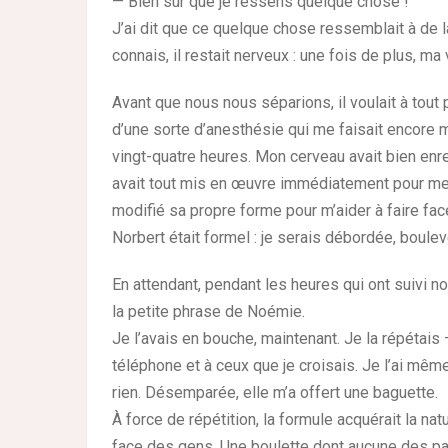
— Bien sûr que je ressens quelque chose !
J’ai dit que ce quelque chose ressemblait à de l
connais, il restait nerveux : une fois de plus, ma
Avant que nous nous séparions, il voulait à tout 
d’une sorte d’anesthésie qui me faisait encore ma
vingt-quatre heures. Mon cerveau avait bien enr
avait tout mis en œuvre immédiatement pour me pr
modifié sa propre forme pour m’aider à faire fac
Norbert était formel : je serais débordée, boul
En attendant, pendant les heures qui ont suivi no
la petite phrase de Noémie.
Je l’avais en bouche, maintenant. Je la répétais 
téléphone et à ceux que je croisais. Je l’ai mê
rien. Désemparée, elle m’a offert une baguette.
À force de répétition, la formule acquérait la natu
face des gens. Une boulette dont aucune des parti