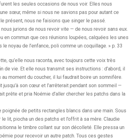
urent les seules occasions de nous voir. Elles nous
 une sœur, même si nous ne savions pas pour autant ce
 le présent, nous ne faisions que singer le passé.
 nous jurions de nous revoir vite — de nous revoir sans eux.
is eu en commun que ces réunions loupées, calquées les unes
 le noyau de l’enfance, poli comme un coquillage. » p. 33
te, qu’elle nous raconta, avec toujours cette voix très
de vie. Et elle nous transmit ses instructions : d’abord, il
is au moment du coucher, il lui faudrait boire un somnifère.
t jusqu’à son cœur et l’arrêterait pendant son sommeil —
était prête et pria Noémie d’aller chercher les patchs dans la
une poignée de petits rectangles blancs dans une main. Sous
le lit, piocha un des patchs et l’offrit à sa mère. Claudie
ositionna le timbre collant sur son décolleté. Elle pressa un
Noémie pour recevoir un autre patch. Tous ces gestes