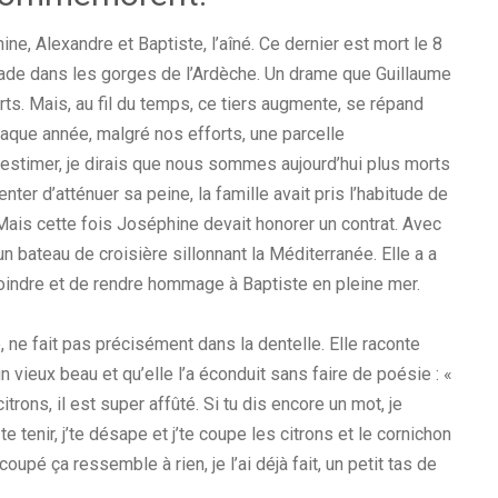
ne, Alexandre et Baptiste, l’aîné. Ce dernier est mort le 8
calade dans les gorges de l’Ardèche. Un drame que Guillaume
s. Mais, au fil du temps, ce tiers augmente, se répand
chaque année, malgré nos efforts, une parcelle
 l’estimer, je dirais que nous sommes aujourd’hui plus morts
enter d’atténuer sa peine, la famille avait pris l’habitude de
 Mais cette fois Joséphine devait honorer un contrat. Avec
n bateau de croisière sillonnant la Méditerranée. Elle a a
ejoindre et de rendre hommage à Baptiste en pleine mer.
, ne fait pas précisément dans la dentelle. Elle raconte
n vieux beau et qu’elle l’a éconduit sans faire de poésie : «
trons, il est super affûté. Si tu dis encore un mot, je
 tenir, j’te désape et j’te coupe les citrons et le cornichon
oupé ça ressemble à rien, je l’ai déjà fait, un petit tas de