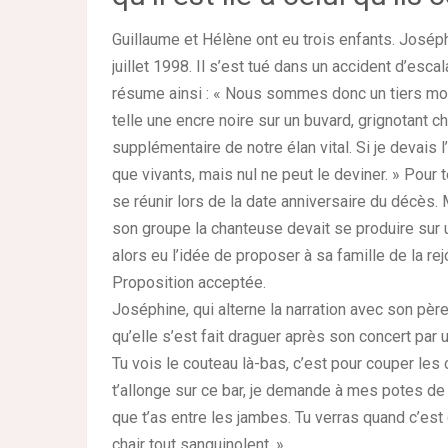
Guillaume et Hélène ont eu trois enfants. Joséphi
juillet 1998. Il s’est tué dans un accident d’es
résume ainsi : « Nous sommes donc un tiers mort
telle une encre noire sur un buvard, grignotant 
supplémentaire de notre élan vital. Si je devais
que vivants, mais nul ne peut le deviner. » Pour t
se réunir lors de la date anniversaire du décès.
son groupe la chanteuse devait se produire sur u
alors eu l’idée de proposer à sa famille de la r
Proposition acceptée.
Joséphine, qui alterne la narration avec son père
qu’elle s’est fait draguer après son concert par u
Tu vois le couteau là-bas, c’est pour couper les ci
t’allonge sur ce bar, je demande à mes potes de te
que t’as entre les jambes. Tu verras quand c’est c
chair tout sanguinolent. »