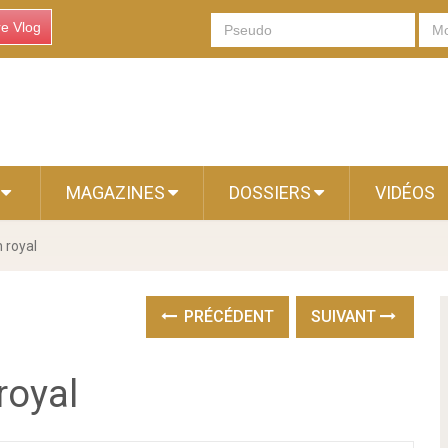
re Vlog
S
MAGAZINES
DOSSIERS
VIDÉOS
n royal
PRÉCÉDENT
SUIVANT
royal