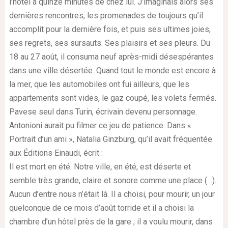
l’hôtel à quinze minutes de chez lui. J’imaginais alors ses
dernières rencontres, les promenades de toujours qu’il
accomplit pour la dernière fois, et puis ses ultimes joies,
ses regrets, ses sursauts. Ses plaisirs et ses pleurs. Du
18 au 27 août, il consuma neuf après-midi désespérantes
dans une ville désertée. Quand tout le monde est encore à
la mer, que les automobiles ont fui ailleurs, que les
appartements sont vides, le gaz coupé, les volets fermés.
Pavese seul dans Turin, écrivain devenu personnage.
Antonioni aurait pu filmer ce jeu de patience. Dans «
Portrait d’un ami », Natalia Ginzburg, qu’il avait fréquentée
aux Éditions Einaudi, écrit :
Il est mort en été. Notre ville, en été, est déserte et
semble très grande, claire et sonore comme une place (…).
Aucun d’entre nous n’était là. Il a choisi, pour mourir, un jour
quelconque de ce mois d’août torride et il a choisi la
chambre d’un hôtel près de la gare ; il a voulu mourir, dans